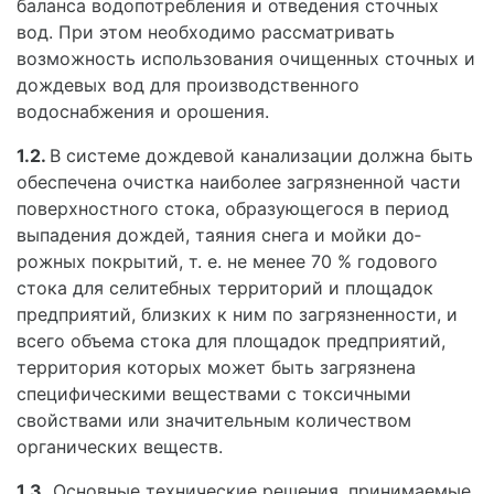
балан­са водопотребления и отведения сточных
вод. При этом необходимо рассматривать
возможность ис­пользования очищенных сточных и
дождевых вод для производственного
водоснабжения и орошения.
1.2.
В системе дождевой канализации должна быть
обеспечена очистка наиболее загрязненной части
поверхностного стока, образующегося в период
выпадения дождей, таяния снега и мойки до­
рожных покрытий, т. е. не менее 70 % годового
сто­ка для селитебных территорий и площадок
пред­приятий, близких к ним по загрязненности, и
всего объема стока для площадок предприятий,
террито­рия которых может быть загрязнена
специфически­ми веществами с токсичными
свойствами или зна­чительным количеством
органических веществ.
1.3.
Основные технические решения, принимае­мые