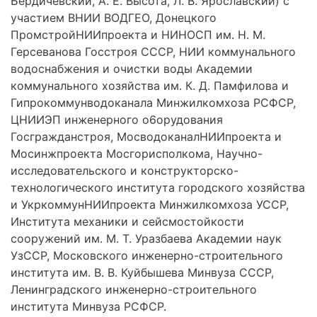
Бердичевский, А. Е. Высота, Л. В. Ярославский) с
участием ВНИИ ВОДГЕО, Донец­кого
ПромстройНИИпроекта и НИНОСП им. Н. М.
Герсеванова Госстроя СССР, НИИ коммунального
водоснабжения и очистки воды Академии
коммунального хозяйства им. К. Д. Памфилова и
Гипрокоммунводоканала Минжилкомхоза РСФСР,
ЦНИИЭП инженерного о6орудования
Госгражданстроя, МосводоканалНИИпроекта и
Мосинжпроекта Мосгорисполкома, Научно-
исследовательского и конструкторско-
технологического института городского хозяйства
и УкркоммунНИИпроекта Минжилкомхоза УССР,
Института механики и сейсмостойкости
сооружений им. М. Т. Уразбаева Академии наук
УзССР, Московского инженерно-строительного
института им. В. В. Куйбышева Минвуза СССР,
Ленинградского инженерно-строительного
института Минвуза РСФСР.