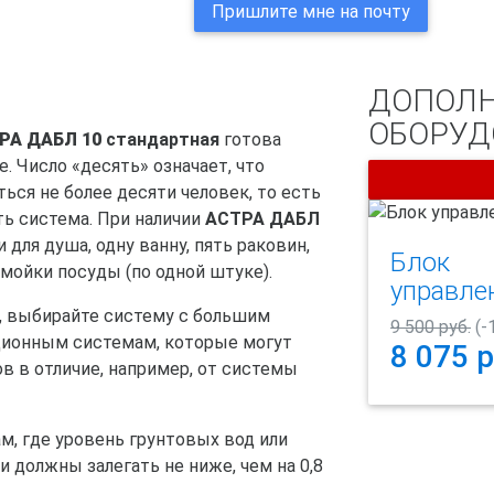
Пришлите мне на почту
ДОПОЛН
ОБОРУД
РА ДАБЛ 10
стандартная
готова
. Число «десять» означает, что
ься не более десяти человек, то есть
ь система. При наличии
АСТРА ДАБЛ
для душа, одну ванну, пять раковин,
Блок
 мойки посуды (по одной штуке).
управле
и, выбирайте систему с большим
9 500 руб.
(-
ционным системам, которые могут
8 075
р
в в отличие, например, от системы
м, где уровень грунтовых вод или
и должны залегать не ниже, чем на 0,8