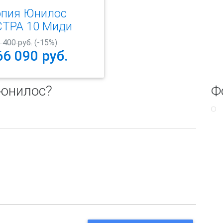
опия Юнилос
СТРА 10 Миди
 400 руб.
(-15%)
66 090
руб.
 юнилос?
Ф