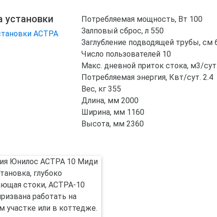
а установки
Потребляемая мощность, Вт
100
Залповый сброс, л
550
Заглубление подводящей трубы, см
Число пользователей
10
Макс. дневной приток стока, м3/сут
Потребляемая энергия, Квт/сут.
2.4
Вес, кг
355
Длина, мм
2000
Ширина, мм
1160
Высота, мм
2360
новка, глубоко
ющая стоки, АСТРА-10
призвана работать на
м участке или в коттедже.